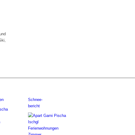
 und
Ski,
en
Schnee-
bericht